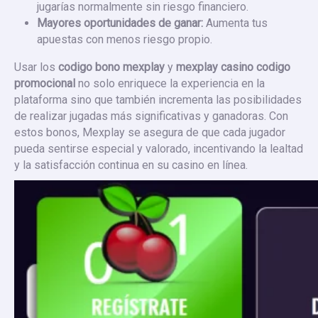
jugarías normalmente sin riesgo financiero.
Mayores oportunidades de ganar:
Aumenta tus
apuestas con menos riesgo propio.
Usar los
codigo bono mexplay
y
mexplay casino codigo
promocional
no solo enriquece la experiencia en la
plataforma sino que también incrementa las posibilidades
de realizar jugadas más significativas y ganadoras. Con
estos bonos, Mexplay se asegura de que cada jugador
pueda sentirse especial y valorado, incentivando la lealtad
y la satisfacción continua en su casino en línea.