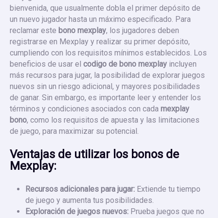
bienvenida, que usualmente dobla el primer depósito de
un nuevo jugador hasta un máximo especificado. Para
reclamar este
bono mexplay
, los jugadores deben
registrarse en Mexplay y realizar su primer depósito,
cumpliendo con los requisitos mínimos establecidos. Los
beneficios de usar el
codigo de bono mexplay
incluyen
más recursos para jugar, la posibilidad de explorar juegos
nuevos sin un riesgo adicional, y mayores posibilidades
de ganar. Sin embargo, es importante leer y entender los
términos y condiciones asociados con cada
mexplay
bono
, como los requisitos de apuesta y las limitaciones
de juego, para maximizar su potencial.
Ventajas de utilizar los bonos de
Mexplay:
Recursos adicionales para jugar:
Extiende tu tiempo
de juego y aumenta tus posibilidades.
Exploración de juegos nuevos:
Prueba juegos que no